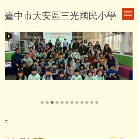
跳
到
臺中市大安區三光國民小學
主
要
內
容
區
第58屆校慶暨社區運動大會
:::