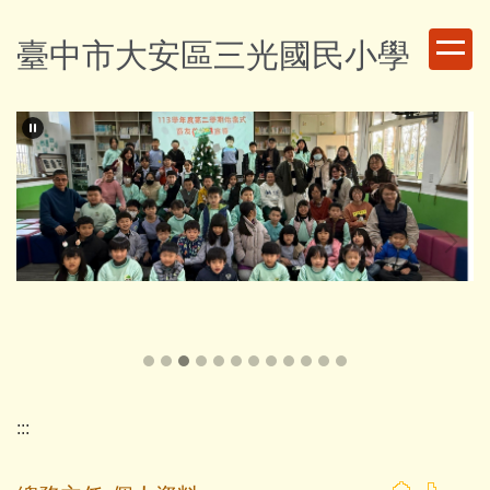
跳
到
臺中市大安區三光國民小學
主
要
內
容
區
:::