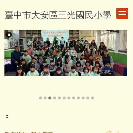
跳
到
臺中市大安區三光國民小學
主
要
內
容
區
:::