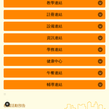
臺中市教育局
教學連結
公務連結
公文整合資訊系統
教職員人力資源網
註冊連結
教學連結
雲端校務系統
學生資源網
新住民子女教育資訊網
設備連結
註冊連結
差勤管理系統
定期公務報表
教學支援人員人才庫
全國國民中小學中輟生通報及復學輔導系統
資訊連結
設備連結
全國教師在職進修網
國民旅遊卡檢核系統
學習能力檢測
跨國銜轉學生教育支持與服務系統
全國圖書館調查統計系統
學務連結
資訊連結
圖書借閱系統
行動辦公室
教育部學產基金
教育部國民小學及國民中學教科圖書共同供應之採購作業
閱讀線上認證
教育部教育機構資安通報平台
健康中心
學務連結
內政部憑證管理中心
國際教育
中區策略聯盟國民小學非審定本教科圖書聯合議價網
全民國防教育全球資訊網
教育部教育機構資安通報演練平台
教育部防制校園霸凌專區
午餐連結
健康中心
國圖到你家
新生閱讀推廣計畫網
教育部校園智慧網路與智慧教室設備盤點系統
反毒資源專區
教育部學生健康資訊系統
輔導連結
午餐連結
2026.06.12 畢業典禮
臺中市前瞻基礎建設計畫-智慧學習教室盤點填報系統
無菸無檳好校園
教育部學校衛生資訊網
:::
午餐專區
輔導連結
資通安全作業管考系統
2026.03.31 台中海洋館-海洋教育啟航列車
臺中市健康促進網
校園活動預告
臺中有鈣讚
教育部特殊教育通報網