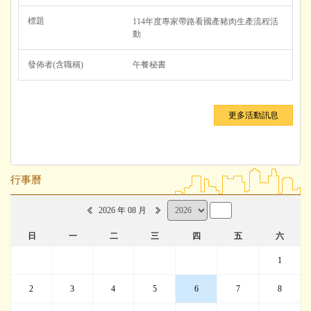
114年度專家帶路看國產豬肉生產流程活
動
午餐秘書
更多活動訊息
行事曆
2026 年 08 月
日
一
二
三
四
五
六
1
2
3
4
5
6
7
8