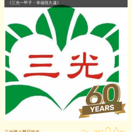
《三光一甲子・幸福恆久遠》
三光國小歷屆校友