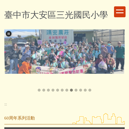
跳
到
臺中市大安區三光國民小學
主
要
內
容
區
:::
60周年系列活動