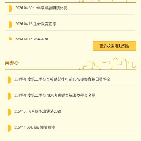
OID物件識別碼中心網站
2026.04.30 中年級國語朗讀比賽
網路成癮防治專區
臺中市ST-GSuite學習帳號
2026.04.16 生命教育宣導
iWIN網路內容防護機構
2026.06.12 畢業典禮
iWIN網路內容防護機構-粉絲專頁
更多校園活動預告
服務e櫃檯管理系統
2026.03.31 台中海洋館-海洋教育啟航列車
榮譽榜
數位精進平板管理系統
2026.04.30 中年級國語朗讀比賽
114學年度第二學期全校借閱排行前10名獲樂育福田獎學金
2026.04.16 生命教育宣導
114學年度第二學期期末考獲樂育福田獎學金名單
115年5、6月線認證通過20篇
115年4-6月班級閱讀楷模