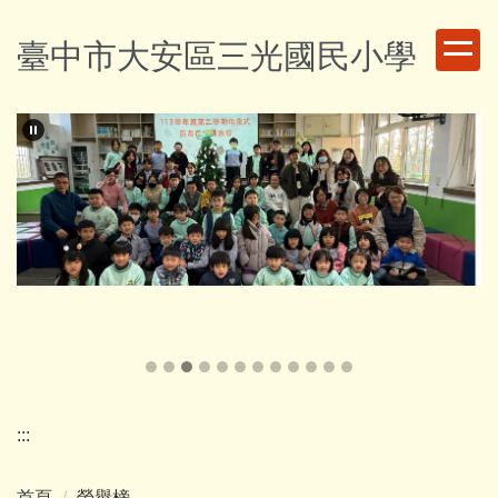
跳
到
臺中市大安區三光國民小學
主
要
內
容
區
:::
首頁
榮譽榜