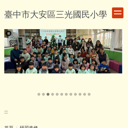
跳
到
臺中市大安區三光國民小學
主
要
內
容
區
:::
首頁
研習進修