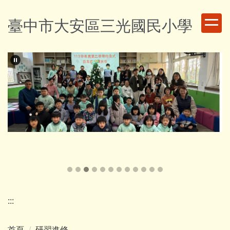
跳
到
臺中市大安區三光國民小學
主
要
內
容
區
:::
首頁
研習進修