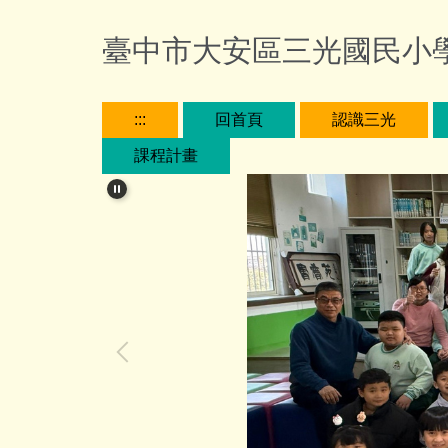
跳
到
臺中市大安區三光國民小
主
要
內
:::
回首頁
認識三光
容
課程計畫
區