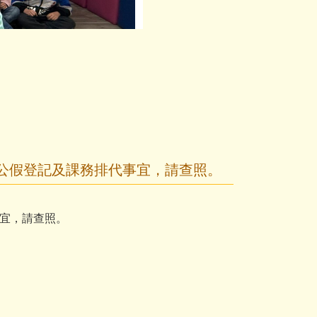
第58屆校
公假登記及課務排代事宜，請查照。
宜，請查照。