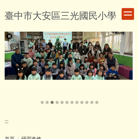
跳
到
臺中市大安區三光國民小學
主
要
內
容
區
:::
首頁
研習進修