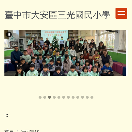
跳
到
臺中市大安區三光國民小學
主
要
內
容
區
:::
首頁
研習進修