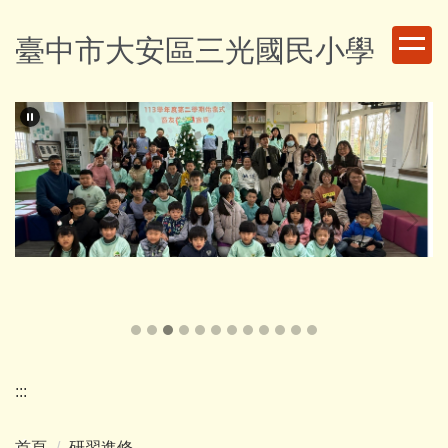
跳
到
臺中市大安區三光國民小學
主
要
內
容
區
:::
首頁
研習進修