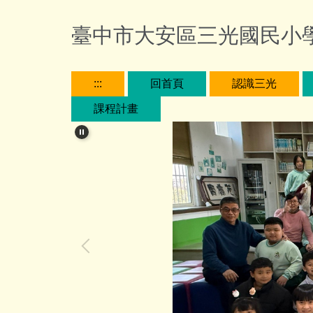
跳
到
臺中市大安區三光國民小
主
要
內
:::
回首頁
認識三光
容
課程計畫
區