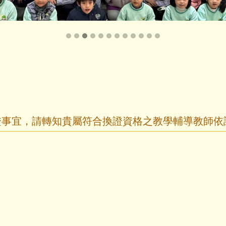
換證事宜，請轉知貴屬符合換證資格之教學輔導教師