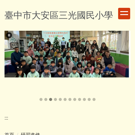
跳
到
臺中市大安區三光國民小學
主
要
內
容
區
:::
首頁
研習進修