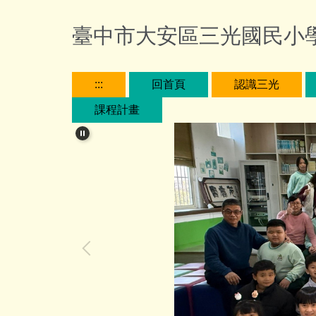
跳
到
臺中市大安區三光國民小
主
要
內
:::
回首頁
認識三光
容
課程計畫
區