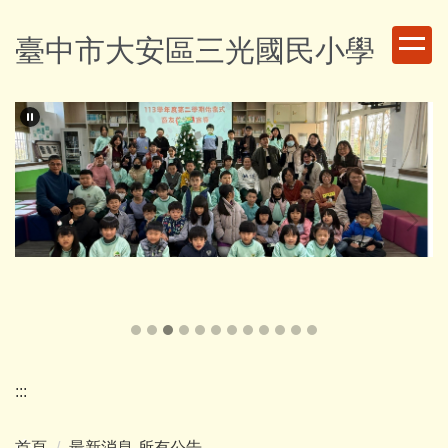
跳
到
臺中市大安區三光國民小學
主
要
內
容
區
:::
首頁
最新消息-所有公告