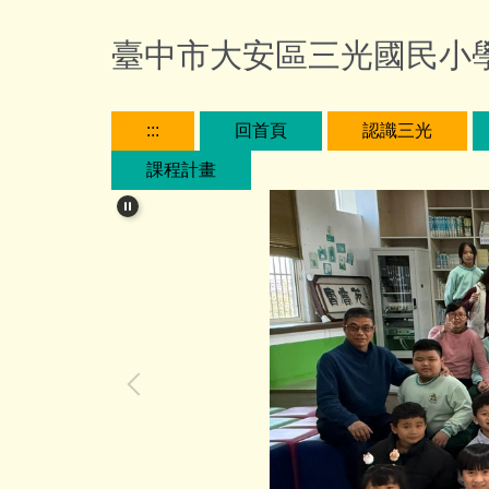
跳
到
臺中市大安區三光國民小
主
要
內
:::
回首頁
認識三光
容
課程計畫
區